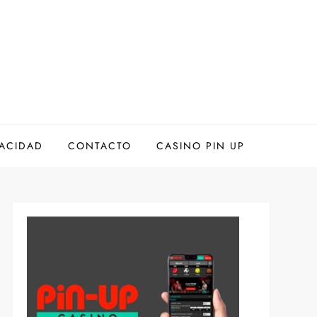
VACIDAD
CONTACTO
CASINO PIN UP