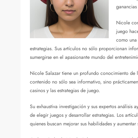
ganancias 
Nicole com
juego hac
como una e
estrategias.
Sus artículos no sólo proporcionan infor
sumergirse en el apasionante mundo del entretenimi
Nicole Salazar tiene un profundo conocimiento de l
contenido no sólo sea informativo, sino prácticame
casinos y las estrategias de juego.
Su exhaustiva investigación y sus expertos análisis 
de elegir juegos y desarrollar estrategias.
Los artícu
quienes buscan mejorar sus habilidades y aumentar s